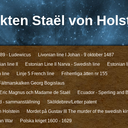
kten Staël von Hols
89 - Ludewicus
Livonian line I Johan - 9 oktober 1487
an line II
Estonian Line II Narva - Swedish line
Estonian l
 line
Linje 5 French line
Friherrliga ätten nr 155
 -Fältmarskalken Georg Bogislaus
 - Eric Magnus och Madame de Staël
Ecuador - Sperling and 
äd - sammanställning
Sköldebrev/Letter patent
n Holstein
Mordet på Gustav III The murder of the swedish kin
ian War
Polska kriget 1600 - 1629