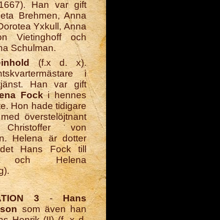
1667). Han var gift
eta Brehmen, Anna
Dorotea Yxkull, Anna
on Vietinghoff och
na Schulman.
inhold
(f.x d. x).
tskvartermästare i
jänst. Han var gift
lena Fock
i hennes
te. Hon hade tidigare
t med överstelöjtnant
Christoffer von
. Helena är dotter
rådet Hans Fock till
la och Helena
g).
TION 3
-
Hans
 son
som även han
s Henrik (II) (f. x d.