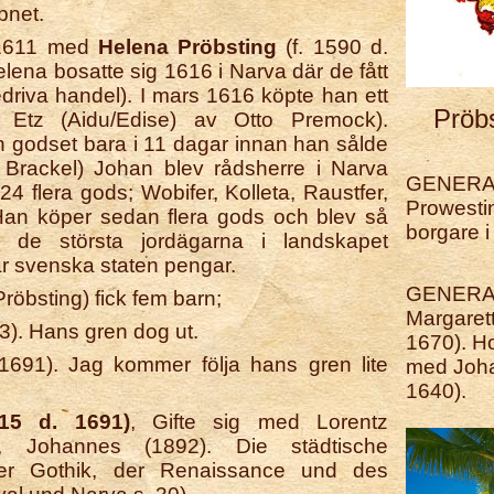
pnet.
9 1611 med
Helena Pröbsting
(f. 1590 d.
ena bosatte sig 1616 i Narva där de fått
bedriva handel). I mars 1616 köpte han ett
Pröbs
s Etz (Aidu/Edise) av Otto Premock).
n godset bara i 11 dagar innan han sålde
s Brackel) Johan blev rådsherre i Narva
GENERAT
 flera gods; Wobifer, Kolleta, Raustfer,
Prowestin
Han köper sedan flera gods och blev så
borgare i
de största jordägarna i landskapet
r svenska staten pengar.
GENERATI
öbsting) fick fem barn;
Margaret
3). Hans gren dog ut.
1670). Ho
1691). Jag kommer följa hans gren lite
med Joha
1640).
615 d. 1691)
, Gifte sig med Lorentz
, Johannes (1892). Die städtische
 der Gothik, der Renaissance und des