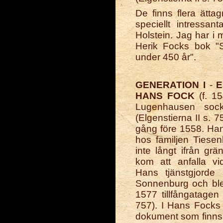
De finns flera ätta
speciellt intressa
Holstein. Jag har i 
Herik Focks bok "S
under 450 år".
GENERATION I
-
E
HANS FOCK
(f. 15
Lugenhausen sock
(Elgenstierna II s. 7
gång före 1558. Han
hos familjen Ties
inte långt ifrån grä
kom att anfalla v
Hans tjänstgjord
Sonnenburg och blev 
1577 tillfångatagen 
757). I Hans Focks 
dokument som finns 