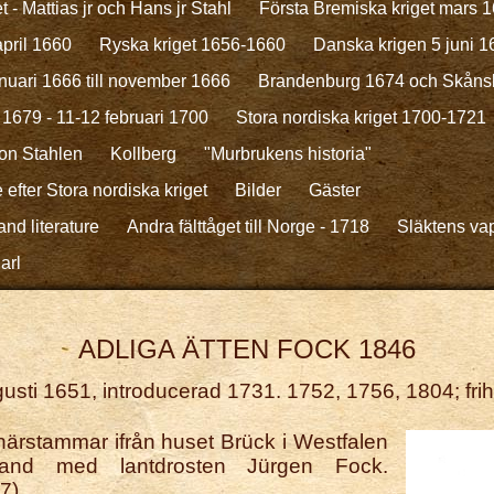
 - Mattias jr och Hans jr Stahl
Första Bremiska kriget mars
april 1660
Ryska kriget 1656-1660
Danska krigen 5 juni 
nuari 1666 till november 1666
Brandenburg 1674 och Skånsk
1679 - 11-12 februari 1700
Stora nordiska kriget 1700-1721
on Stahlen
Kollberg
"Murbrukens historia"
e efter Stora nordiska kriget
Bilder
Gäster
nd literature
Andra fälttåget till Norge - 1718
Släktens va
arl
ADLIGA ÄTTEN FOCK 1846
usti 1651, introducerad 1731. 1752, 1756, 1804; frihe
härstammar ifrån huset Brück i Westfalen
land med lantdrosten Jürgen Fock.
7).