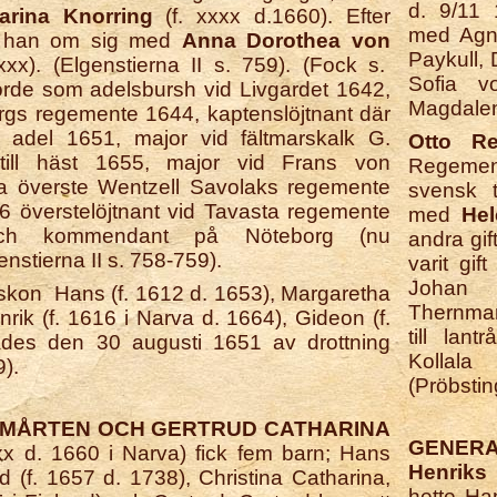
d. 9/11 
arina Knorring
(f. xxxx d.1660). Efter
med Agn
er han om sig med
Anna Dorothea von
Paykull, 
xx). (Elgenstierna II s. 759). (Fock s.
Sofia v
jorde som adelsbursh vid Livgardet 1642,
Magdale
ergs regemente 1644, kaptenslöjtnant där
d adel 1651, major vid fältmarskalk G.
Otto Re
ill häst 1655, major vid Frans von
Regemen
a överste Wentzell Savolaks regemente
svensk t
 överstelöjtnant vid Tavasta regemente
med
He
och kommendant på Nöteborg (nu
andra gif
nstierna II s. 758-759).
varit gif
Johan 
kon Hans (f. 1612 d. 1653), Margaretha
Thernman
nrik (f. 1616 i Narva d. 1664), Gideon (f.
till lant
des den 30 augusti 1651 av drottning
Kolla
9).
(Pröbstin
- MÅRTEN OCH GERTRUD CATHARINA
GENERA
xx d. 1660 i Narva) fick fem barn; Hans
Henriks
 (f. 1657 d. 1738), Christina Catharina,
hette Han