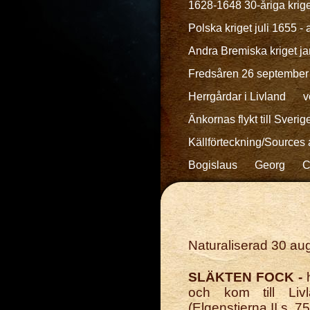
1628-1648 30-åriga kriget
Polska kriget juli 1655 - 
Andra Bremiska kriget ja
Fredsåren 26 september 
Herrgårdar i Livland
v
Änkornas flykt till Sverig
Källförteckning/Sources a
Bogislaus
Georg
C
Naturaliserad 30 aug
SLÄKTEN FOCK -
och kom till Liv
(Elgenstierna II s. 75