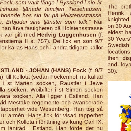
Fock, som varit fånge i Ryssland i nio år,
The brot
 Niehuse tjänade familjen Tiesehausen,
Henrik
 boende hos sin far på Holstensstrasse,
knighted
. Erbjuder sina tjänster som tolk."
När
on 30 Au
 han ärva fastigheten på Holstensstrasse
eldest h
k var gift med
Hedvig Luggenhusen
(f.
30 Years
enstierna II s. 757). De fick en son 9/7
Swedish
or kallas Hans och i andra tidigare källor
location
then dis
and loya
 ESTLAND
-
JOHAN
(HANS) Fock
(f. 9/7
30).
) till Kollota (sedan Fockenhof, nu kallad
 i st Marten socken, Raustfer i Jewe
alla socken, Woibifter i st Simon socken
ara socken. Alla ligger i Estland. Han
r vid Mestake regemente och avancerade
ad tapperhet vide Wesenberg. Han tog så
r armén. Hans fick för visad tapperhet
r och Kollota i förläning av kung Carl IX.
om lantråd i Estland. Han förde det nu