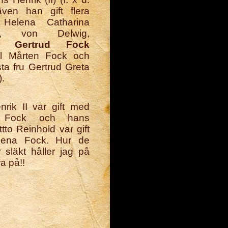
ven han gift flera
 Helena Catharina
n, von Delwig,
ki,
Gertrud Fock
till Mårten Fock och
ta fru Gertrud Greta
).
rik II var gift med
d Fock och hans
ttto Reinhold var gift
ena Fock. Hur de
 släkt håller jag på
ra på!!