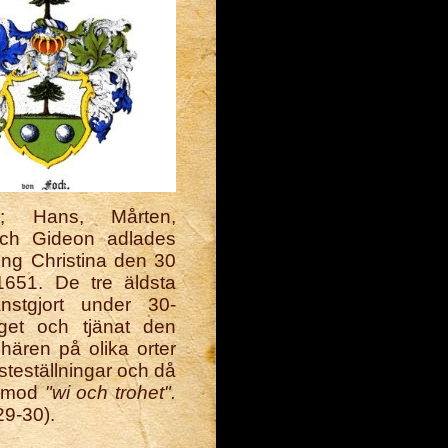
a; Hans, Mårten,
och Gideon adlades
ing Christina den 30
1651. De tre äldsta
nstgjort under 30-
iget och tjänat den
hären på olika orter
nsteställningar och då
t mod
"wi och trohet".
29-30).