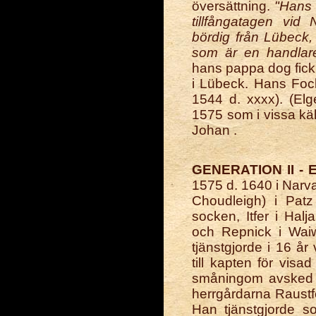
översättning.
"Hans 
tillfångatagen vid
bördig från Lübeck,
som är en handlare
hans pappa dog fick
i Lübeck. Hans Foc
1544 d. xxxx). (Elg
1575 som i vissa käll
Johan .
GENERATION II -
1575 d. 1640 i Narva
Choudleigh) i Patz
socken, Itfer i Halj
och Repnick i Waiw
tjänstgjorde i 16 å
till kapten för vis
småningom avsked u
herrgårdarna Raustfe
Han tjänstgjorde s