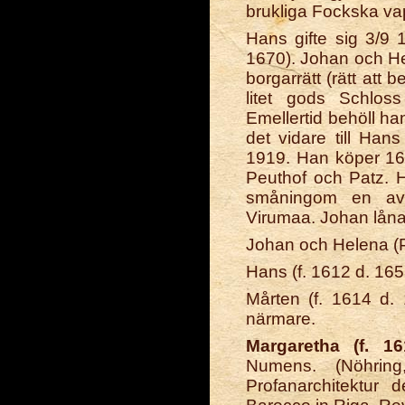
brukliga Fockska va
Hans gifte sig 3/
1670). Johan och Hel
borgarrätt (rätt att 
litet gods Schlos
Emellertid behöll ha
det vidare till Han
1919. Han köper 1624
Peuthof och Patz. 
småningom en av 
Virumaa. Johan låna
Johan och Helena (Pr
Hans (f. 1612 d. 165
Mårten (f. 1614 d. 
närmare.
Margaretha (f. 1
Numens. (Nöhring
Profanarchitektur