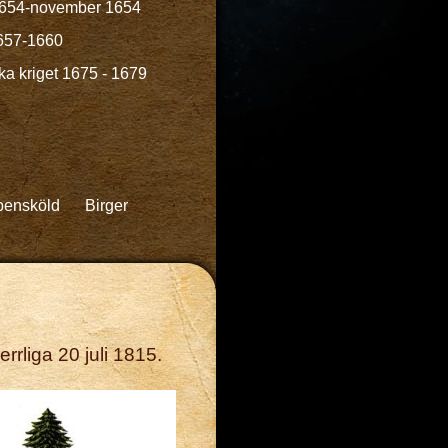
 1654-november 1654
1657-1660
a kriget 1675 - 1679
pensköld
Birger
rrliga 20 juli 1815.