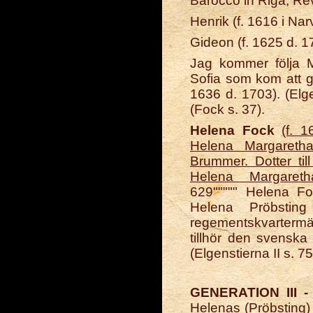
Barocco in Riga, Rev
Henrik (f. 1616 i Na
Gideon (f. 1625 d. 1
Jag kommer följa M
Sofia som kom att gi
1636 d. 1703). (Elge
(Fock s. 37).
Helena Fock
(f. 
Helena Margaretha
Brummer. Dotter ti
Helena Margaret
629"""""
Helena Foc
Helena Pröbstin
regementskvarter
tillhör den svenska 
(Elgenstierna II s. 7
GENERATION III 
Helenas (Pröbsting) 