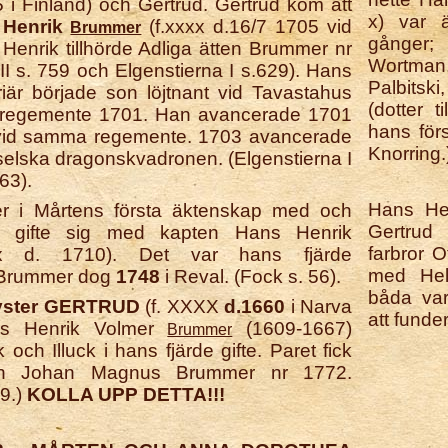
5 i Finland) och Gertrud. Gertrud kom att
x) var ä
 Henrik
(f.xxxx d.16/7 1705 vid
Brummer
gånger;
enrik tillhörde Adliga ätten Brummer nr
Wortma
II s. 759 och Elgenstierna I s.629). Hans
Palbits
riär började son löjtnant vid Tavastahus
(dotter 
riregemente 1701. Han avancerade 1701
hans förs
t vid samma regemente. 1703 avancerade
Knorring.
Öselska dragonskvadronen. (Elgenstierna I
 63).
Hans Hen
r i Mårtens första äktenskap med och
Gertru
.) gifte sig med kapten Hans Henrik
farbror O
x d. 1710). Det var hans fjärde
med Hel
 Brummer dog
1748
i Reval. (Fock s. 56).
båda var
syster GERTRUD
(f. XXXX
d.1660
i Narva
att funde
ns Henrik Volmer
(1609-1667)
Brummer
 och Illuck i hans fjärde gifte. Paret fick
en Johan Magnus Brummer nr 1772.
59.)
KOLLA UPP DETTA!!!