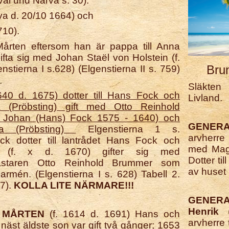
al und Narva s. 30).
rva d. 20/10 1664) och
710).
årten eftersom han är pappa till Anna
fta sig med Johan Staël von Holstein (f.
Bru
nstierna I s.628) (Elgenstierna II s. 759)
Släkten
1640 d. 1675) dotter till Hans Fock och
Livland.
 (Pröbsting) gift med Otto Reinhold
ll Johan (Hans) Fock 1575 - 1640) och
GENER
ha (Pröbsting)
Elgenstierna 1 s.
arvherre
k dotter till lantrådet Hans Fock och
med Mag
g (f. x d. 1670) gifter sig med
Dotter ti
mästaren Otto Reinhold Brummer som
av huset 
armén. (Elgenstierna I s. 628) Tabell 2.
57).
KOLLA LITE NÄRMARE!!!
GENERA
Henrik
(
- MÅRTEN
(f. 1614 d. 1691) Hans och
arvherre 
näst äldste son var gift två gånger; 1653