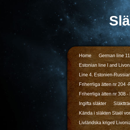
Slä
Home
German line 11
Estonian line I and Livoni
Line 4. Estonien-Russian
Friherrliga ätten nr 204
Friherrliga ätten nr 308
Ingifta släkter
Släkttr
Kända i släkten Staël vo
Livländska kriget/ Livon