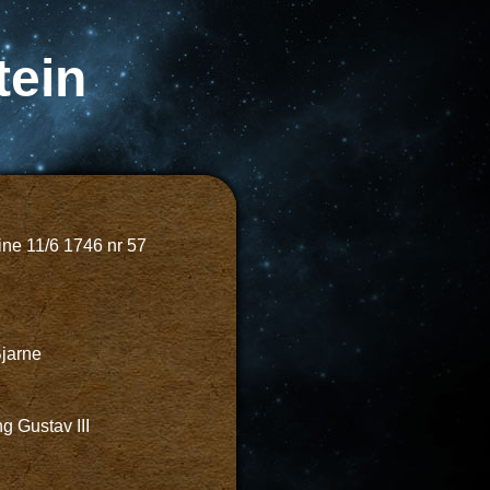
tein
ine 11/6 1746 nr 57
Bjarne
g Gustav III