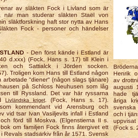
grenar av släkten Fock i Livland som är
nta när man studerar släkten Staël von
min släktforskning haft stor nytta av Hans
läkten Fock - personer och händelser
STLAND
- Den först kände i Estland är
40 d.xxx) (Fock, Hans s. 17) till Klein i
en och Sattialck i Jörden socken.
Brödern
57).
Troligen kom Hans till Estland någon
Henrik 
 arbetade "diener" (någon slags tjänare)
av drottn
enhausen på Schloss Neuhusen som låg
augusti 
nsen till Ryssland. Det var här ryssarna
hade tjä
id
. (Fock, Hans s. 17).
åriga kr
Livländska kriget
e som kommendant vid Arensburg och
svenska 
vid tsar Ivan Vasiljevits infall i Estland
och i tjä
och förd till Moskva. (Elgenstierna II s.
uppvisa
bok om familjen Fock finns återgivet ett
(Fock s. 
i Revals stadsarkiv från år 1571. Svensk