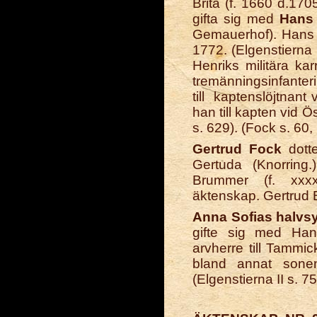
Brita (f. 1660 d.170
gifta sig med
Hans
Gemauerhof). Hans H
1772. (Elgenstierna 
Henriks militära kar
tremänningsinfante
till kaptenslöjtnan
han till kapten vid 
s. 629). (Fock s. 60,
Gertrud Fock
dotte
Gertuda (Knorring
Brummer (f. xxx
äktenskap. Gertrud
Anna Sofias halv
gifte sig med Ha
arvherre till Tammick
bland annat son
(Elgenstierna II s. 7