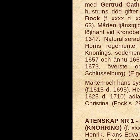
med
Gertrud Cath
hustruns död gift
Bock
(f. xxxx d. xx
63). Mårten tjänstg
löjtnant vid Kronob
1647. Naturalisera
Horns regemente t
Knorrings, sedemer
1657 och ännu 1666
1673, överste 
Schlüsselburg). (Elge
Mårten och hans sys
(f.1615 d. 1695), He
1625 d. 1710) adla
Christina. (Fock s. 2
ÄTENSKAP NR 1 
(KNORRING)
(f. xx
Henrik, Frans Edvald