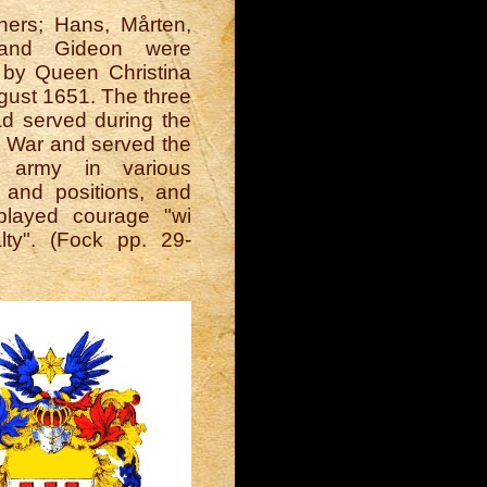
hers; Hans, Mårten,
 and Gideon were
 by Queen Christina
gust 1651. The three
ad served during the
' War and served the
 army in various
s and positions, and
played courage "wi
lty". (Fock pp. 29-