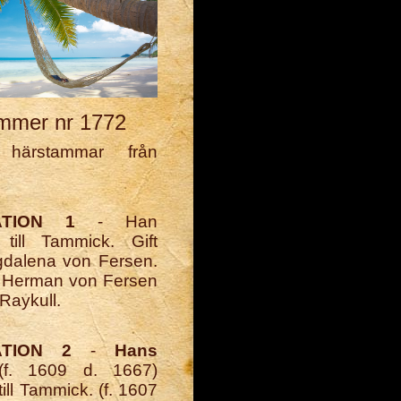
mmer nr 1772
 härstammar från
ATION 1
- Han
 till Tammick. Gift
dalena von Fersen.
ll Herman von Fersen
Raykull.
TION 2
-
Hans
f. 1609 d. 1667)
till Tammick. (f. 1607