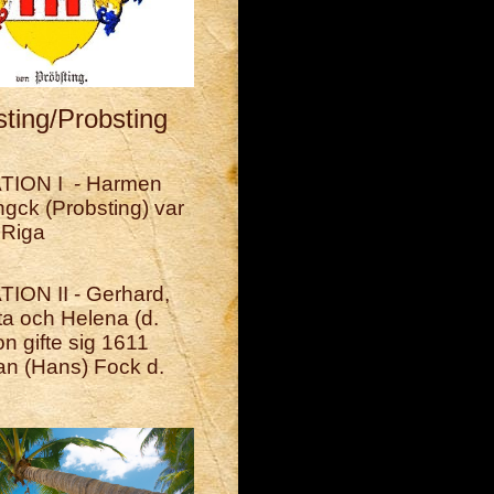
ting/Probsting
ION I - Harmen
gck (Probsting) var
 Riga
ON II - Gerhard,
ta och Helena (d.
n gifte sig 1611
n (Hans) Fock d.