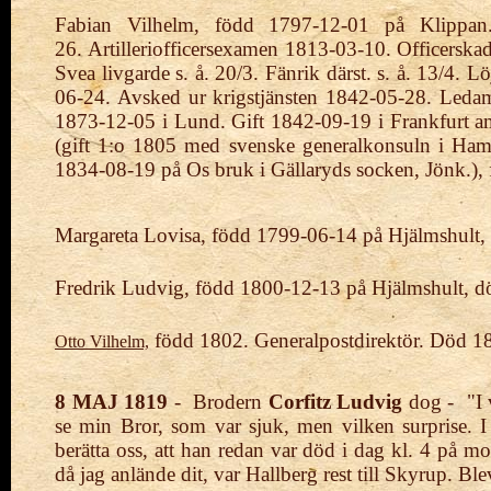
Fabian Vilhelm, född 1797-12-01 på Klippan. 
26.
Artilleriofficersexamen 1813-03-10. Officerska
Svea livgarde s. å. 20/3. Fänrik därst. s. å. 13/4.
06-24. Avsked ur krigstjänsten 1842-05-28. Leda
1873-12-05 i Lund. Gift 1842-09-19 i Frankfurt
(gift 1:o 1805 med svenske generalkonsuln i
Hamb
1834-08-19 på Os bruk i Gällaryds
socken, Jönk.),
Margareta Lovisa, född 1799-06-14 på Hjälmshult, d
Fredrik Ludvig, född 1800-12-13 på Hjälmshult, 
född 1802. Generalpostdirektör. Död 1
Otto Vilhelm,
8 MAJ
1819
- Brodern
Corfitz Ludvig
dog - "I v
se min Bror, som var sjuk, men vilken surprise. 
berätta oss, att han redan var död i dag kl. 4 på 
då jag anlände dit, var Hallberg rest till Skyrup. B