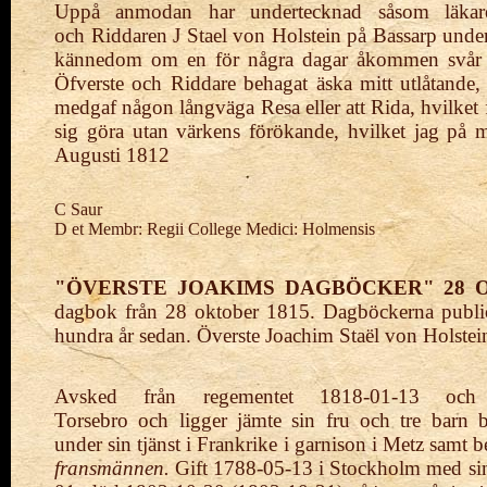
Uppå anmodan har undertecknad såsom läkar
och
Riddaren J Stael von Holstein på Bassarp unde
kännedom om en för några dagar åkommen svår 
Öfverste och Riddare behagat äska mitt utlåtande, 
medgaf någon långväga Resa eller att Rida, hvilket f
sig göra utan värkens förökande, hvilket jag på
Augusti 1812
C Saur
D et Membr: Regii College Medici: Holmensis
"ÖVERSTE JOAKIMS DAGBÖCKER" 28 OK
dagbok från 28 oktober 1815. Dagböckerna publice
hundra år sedan. Överste Joachim Staël von Holst
Avsked från regementet
1818-01-13 och
Torsebro
och
ligger
jämte sin fru och tre barn
under
sin tjänst i
Frankrike i garnison i Metz samt b
fransmännen.
Gift 1788-05-13 i Stockholm med sin