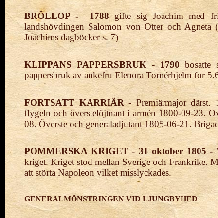
BRÖLLOP -
1788
gifte sig Joachim med fri
landshövdingen Salomon von Otter och Agneta (B
Joachims dagböcker s. 7)
KLIPPANS PAPPERSBRUK
-
1790
bosatte 
pappersbruk av änkefru Elenora Tornérhjelm för 5.
FORTSATT KARRIÄR
- Premiärmajor
därst
flygeln och
överstelöjtnant i armén
1800-09-23.
Öv
08. Överste och general
adjutant 1805-06-21. Brig
POMMERSKA KRIGET
-
31 oktober 1805 - 
kriget. Kriget stod mellan Sverige och Frankrike. Må
att störta Napoleon vilket misslyckades.
GENERALMÖNSTRINGEN VID LJUNGBYHED