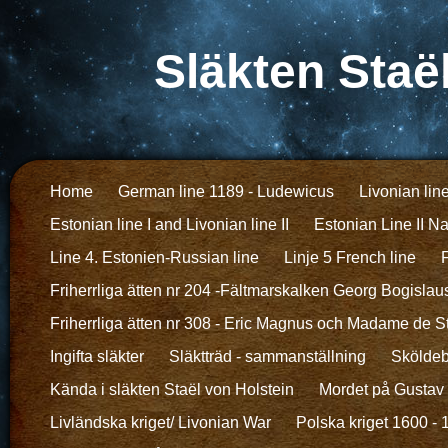
Släkten Staë
Home
German line 1189 - Ludewicus
Livonian lin
Estonian line I and Livonian line II
Estonian Line II N
Line 4. Estonien-Russian line
Linje 5 French line
F
Friherrliga ätten nr 204 -Fältmarskalken Georg Bogislau
Friherrliga ätten nr 308 - Eric Magnus och Madame de S
Ingifta släkter
Släktträd - sammanställning
Sköldeb
Kända i släkten Staël von Holstein
Mordet på Gustav I
Livländska kriget/ Livonian War
Polska kriget 1600 -