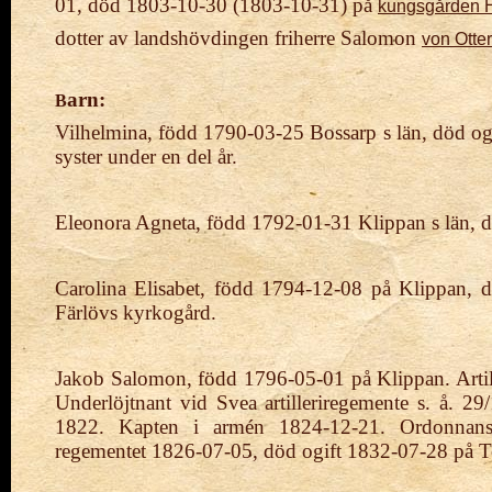
01,
död 1803-10-30 (1803-10-31) på
kungsgården H
dotter av landshövdingen
friherre Salomon
von Otter
arn:
B
Vilhelmina, född 1790-03-25 Bossarp s län, död o
syster under en del år.
Eleonora Agneta, född 1792-01-31 Klippan s län, d
Carolina Elisabet, född 1794-12-08 på Klippan,
Färlövs kyrkogård.
Jakob Salomon, född 1796-05-01 på Klippan. Artil
Underlöjtnant vid Svea artilleriregemente s. å. 2
1822. Kapten i armén 1824-12-21. Ordonnanso
regementet 1826-07-05, död ogift 1832-07-28 på T