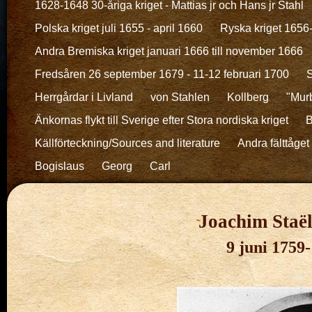
1628-1648 30-åriga kriget - Mattias jr och Hans jr Stahl
Polska kriget juli 1655 - april 1660
Ryska kriget 1656
Andra Bremiska kriget januari 1666 till november 1666
Fredsåren 26 september 1679 - 11-12 februari 1700
S
Herrgårdar i Livland
von Stahlen
Kollberg
"Murb
Änkornas flykt till Sverige efter Stora nordiska kriget
B
Källförteckning/Sources and literature
Andra fälttåget 
Bogislaus
Georg
Carl
Joachim Staël
9 juni 1759