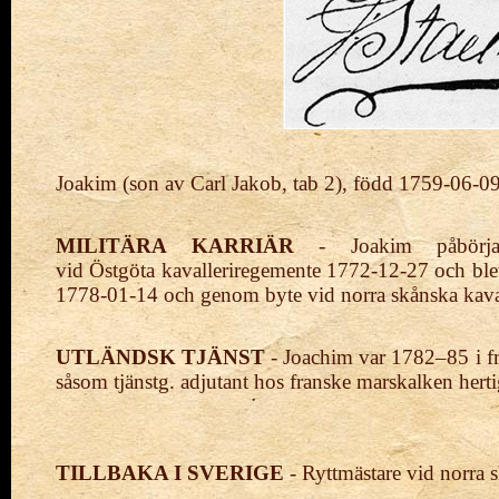
Joakim (son av Carl Jakob, tab 2), född 1759-06-0
MILITÄRA KARRIÄR
- Joakim påbörjade
vid
Östgöta kavalleriregemente 1772-12-27 och bl
1778-01-14
och genom byte vid norra skånska
kav
UTLÄNDSK TJÄNST
- Joachim var 1782–85 i fr
såsom tjänstg. adjutant hos franske
marskalken
herti
TILLBAKA I SVERIGE
- Ryttmästare vid norra