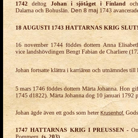
1742
deltog
Johan i sjötåget i Finland
och 
Dalarna
och
Bohuslän.
Den 8 maj
1743
avancerade
18 AUGUSTI 1743 HATTARNAS KRIG SLUT!
16 november 17
44 föddes dottern Anna Elisabe
vice
landshövdingen Bengt Fabian de
Charliere (17
Johan fortsatte klättra i karriären och utnämndes til
5 mars 1746 föddes dottern Märta Johanna. Hon gif
1745 d
1822).
Märta Johanna dog 10 januari 1792 på
Johan ägde även ett gods som heter
Godse
Krusenhof.
1747 HATTARNAS KRIG I PREUSSEN -
Om
Pommern.
(s. 203)