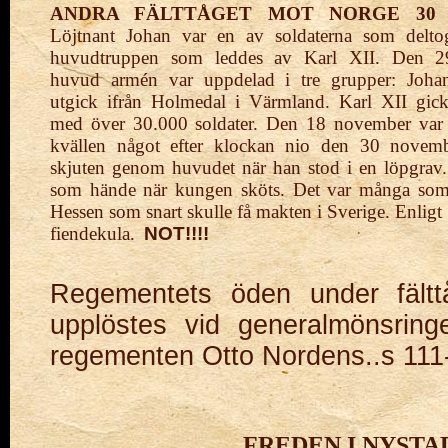
ANDRA FÄLTTÅGET MOT NORGE
30
Löjtnant
Johan var en av soldaterna som deltog
huvud
truppen som leddes av Karl XII. Den 29
huvud
armén var uppdelad i tre grupper: Joha
utgick
ifrån Holmedal i Värmland. Karl XII gi
med
över 30.000
soldater. Den 18 november var 
kvällen något efter klockan nio
den 30 novemb
skjuten
genom huvudet när han stod i en löpgrav
som hände när kungen sköts. Det var många som
Hessen som snart skulle få makten i Sverige. Enligt
fiendekula.
NOT!!!!
Regementets öden under fältt
upplöstes vid generalmönsrin
regementen Otto Nordens..s 111
FREDEN I NYSTAD