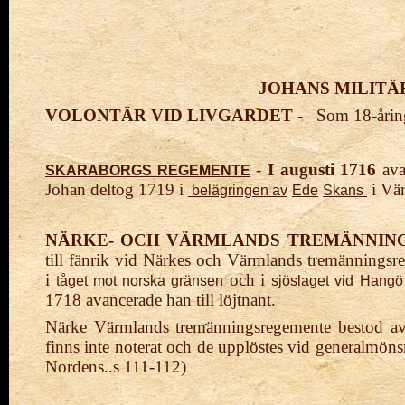
JOHANS MILITÄR
VOLONTÄR VID LIVGARDET
- Som 18-åring
-
I augusti 1716
ava
SKARABORGS REGEMENTE
Johan deltog 1719
i
i
Vär
belägringen av
Ede
Skans
NÄRKE- OCH VÄRMLANDS TREMÄNNIN
till
fänrik
vid Närkes och Värmlands tremänningsreg
i
och i
tåget mot norska gränsen
sjöslaget vid
Hangö
1718 avancerade han till löjtnant.
Närke Värmlands tremänningsregemente bestod av
finns inte noterat och de upplöstes vid generalmö
Nordens..s 111-112)