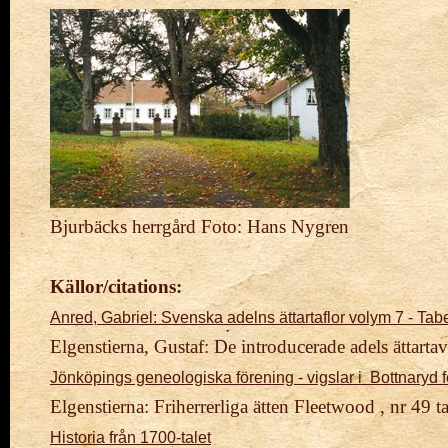
Bjurbäcks herrgård Foto: Hans Nygren
Källor/citations:
Anred, Gabriel: Svenska adelns ättartaflor volym 7 - Tabe
Elgenstierna, Gustaf: De introducerade adels ättartav
Jönköpings geneologiska förening - vigslar i Bottnaryd 
Elgenstierna: Friherrerliga ätten Fleetwood , nr 49 t
Historia från 1700-talet