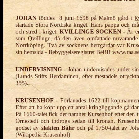
JOHAN
föddes 8 juni 1698 på Malmö gård i
K
startade Stora Nordiska kriget. Hans pappa och må
och stred i kriget.
KVILLINGE SOCKEN
- Är e
som Qvillinge, då den även omfattade nuvarande
Norrköping. Två av socknens herrgårdar var Kruse
sin hemsida - Bebyggelseregistret BeBR www.raa.s
UNDERVISNING
- Johan undervisades
under si
(Lunds
Stifts Herdaminen,
efter mestadels
otryckt
355).
KRUSENHOF
- Förlänades 1622 till köpmannen
Efter att ha köpt upp ett antal kringliggande gårda
På 1660-talet fick det namnet Kursenhof efter den t
Örnestedt och indrogs sedan till kronan. Krusenh
godset av
släkten Bähr
och på 1750-talet av Joh
(Wikipedia Krusenhof)