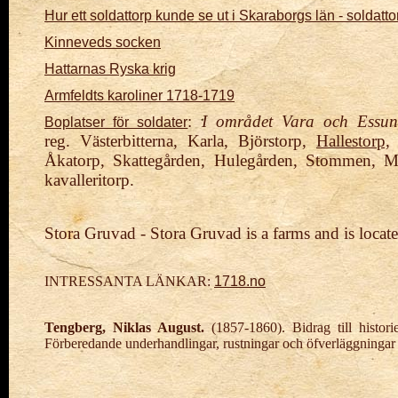
Hur ett soldattorp kunde se ut i Skaraborgs län - soldat
Kinneveds socken
Hattarnas Ryska krig
Armfeldts karoliner 1718-1719
:
I området Vara och Essu
Boplatser för soldater
reg. Västerbitterna, Karla, Björstorp,
Hallestorp,
B
Åkatorp, Skattegården, Hulegården, Stommen, M
kavalleritorp.
Stora Gruvad - Stora Gruvad is a farms and is loc
INTRESSANTA LÄNKAR:
1718.no
Tengberg, Niklas August.
(1857-1860). Bidrag till histo
Förberedande underhandlingar, rustningar och öfverläggningar 