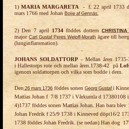
1)
MARIA MARGARETA
- f. 22 april 1733 d
mars 1766 med Johan
Boije
af
Gennäs.
2) Den 7 april
1734
föddes dottern
CHRISTINA
major
ägare till her
Carl
Gustaf
Peres Wetoff-Morath
(lunginflammation).
JOHANS SOLDATTORP
- Mellan åren 1735-
i
Hallestorps rote och
mellan åren.
1738-42 på
Lof
igenom soldattorpen och vilka som bodde i dem.
Den
föddes sonen
i Kinne
26 mars 1736
Georg Gustaf
Mattias Johan f 7/8 1737 i Vårkumla d 17380108 i
4)1737 föddes sonen Mattias Johan. Han bara blev 1
Johan Fredrik f 25/9 1738 i Kinneved döpt16/2 17
1738 föddes Johan Fredrik. (se nedan) Han dog 17