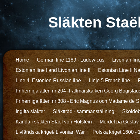
Släkten Staë
Home
German line 1189 - Ludewicus
Livonian lin
Estonian line I and Livonian line II
Estonian Line II N
Line 4. Estonien-Russian line
Linje 5 French line
F
Friherrliga ätten nr 204 -Fältmarskalken Georg Bogislau
Friherrliga ätten nr 308 - Eric Magnus och Madame de S
Ingifta släkter
Släktträd - sammanställning
Sköldeb
Kända i släkten Staël von Holstein
Mordet på Gustav I
Livländska kriget/ Livonian War
Polska kriget 1600 -