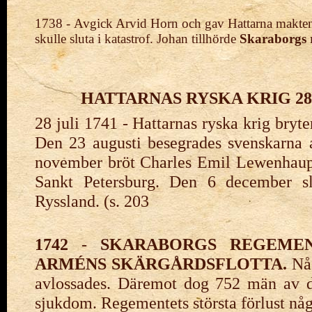
1738
-
Avgick Arvid Horn och gav Hattarna makten. 
skulle sluta i katastrof. Johan tillhörde
Skaraborgs 
HATTARNAS RYSKA KRIG 28 J
28 juli 1741 - Hattarnas ryska krig bryte
Den 23 augusti besegrades svenskarna a
november bröt Charles Emil Lewenhaup
Sankt Petersburg. Den 6 december slö
Ryssland. (s. 203
1742
-
SKARABORGS REGEME
ARMÉNS SKÄRGÅRDSFLOTTA.
Någ
avlossades. Däremot dog 752 män av d
sjukdom. Regementets största förlust nå