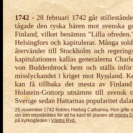
1742
- 28 februari 1742 går stillestånd
tågade den ryska hären mot svenska g
Finland, vilket benämns "Lilla ofreden.
Helsingfors och kapitulerar. Många solda
återvänder till Stockholm och regering
kapitulationen kallas generalerna Cha
von Buddenbrock hem och ställs inför k
misslyckandet i kriget mot Ryssland. Ke
kan få tillbaka det mesta av Finlan
Holstein-Gottorp utnämns till svensk 
Sverige sedan Hattarnas popularitet dalat 
25 november 1742 föddes Hedvig Catharina. Hon gifte 
sin son misstänktes för att ha känt till planen
att
mörda Gu
på kyrkogården i
Västra Ryd.