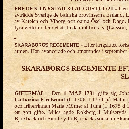
FREDEN I NYSTAD 30 AUGUSTI 1721 -
Den 
avträdde Sverige de baltiska provinserna Estland, 
av Karelen och Viborg och öarna Ösel och Dagö. En
fyra veckor efter det att fredan ratificerats. (Larsso
- Efter krigslutet fort
SKARABORGS REGEMENTE
armen. Han avancerade och utnämndes i septembe
SKARABORGS REGEMENTE EFT
S
GIFTEMÅL
- Den
1 MAJ 1731
gifte sig Joh
Catharina Fleetwood
(f. 1706 d.1754 på Malmö).
och friherrinnan Maria Mörner af Tuna (f. 1675 d.
ett gott gifte. Miles ägde Rökberg i Mulseryds
Bjursbäck och Sunderyd i Bjurbäcks socken i Skara