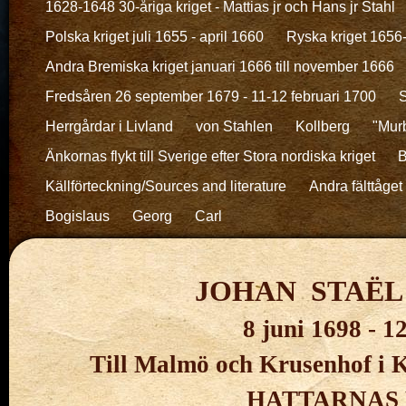
1628-1648 30-åriga kriget - Mattias jr och Hans jr Stahl
Polska kriget juli 1655 - april 1660
Ryska kriget 1656
Andra Bremiska kriget januari 1666 till november 1666
Fredsåren 26 september 1679 - 11-12 februari 1700
S
Herrgårdar i Livland
von Stahlen
Kollberg
"Murb
Änkornas flykt till Sverige efter Stora nordiska kriget
B
Källförteckning/Sources and literature
Andra fälttåget 
Bogislaus
Georg
Carl
JOHAN STAËL
8 juni 1698 - 
Till Malmö och Krusenhof i K
HATTARNAS