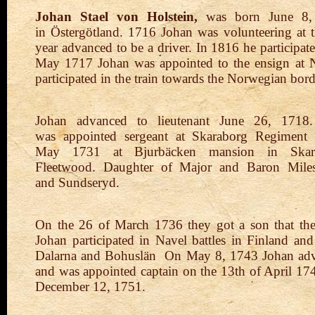
Johan Stael von Holstein,
was born June 8, 
in
Östergötland.
1
716
Johan was volunteering at 
year advanced to be
a
driver.
In
1816 he
participat
May 1717 Johan was
appointed to
the ensign at
participated in the train
towards the
Norwegian bord
Johan advanced to lieutenant June 26, 171
was
appointed
sergeant at
Skaraborg Regiment
May
1731 at Bjurbäcken
mansion
in
Ska
Fleetwood.
Daughter of Major and Baron Mil
and
Sundseryd.
On the 26 of March 1736 they got a son that t
Johan
participated in Navel battles in Finland a
Dalarna and
Bohuslän
On May 8, 1743
Johan ad
and was appointed
captain o
n the 13th of April 1
December 12, 1751.