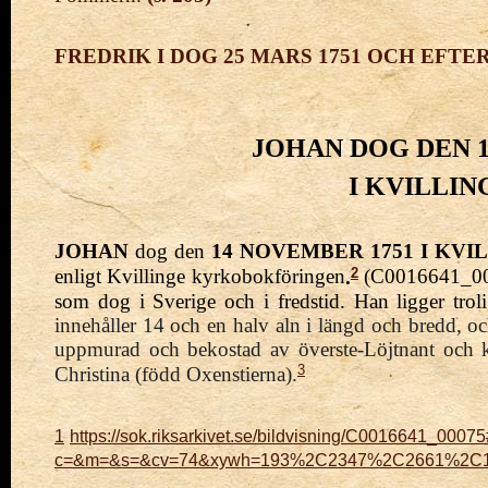
FREDRIK I DOG 25 MARS 1751 OCH EFTE
JOHAN DOG DEN
I KVILLI
JOHAN
dog den
14 NOVEMBER
1751 I KV
2
enligt Kvillinge kyrkobokföringen
.
(
C0016641_0
som dog i Sverige och i fredstid. Han ligger tro
innehåller 14 och en halv aln i längd och bredd, o
uppmurad och bekostad av överste-Löjtnant och
3
Christina (född Oxenstierna).
1
https://sok.riksarkivet.se/bildvisning/C0016641_0007
c=&m=&s=&cv=74&xywh=193%2C2347%2C2661%2C