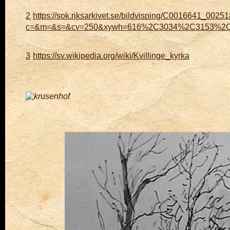
2
https://sok.riksarkivet.se/bildvisning/C0016641_0025
c=&m=&s=&cv=250&xywh=616%2C3034%2C3153%2
3
https://sv.wikipedia.org/wiki/Kvillinge_kyrka