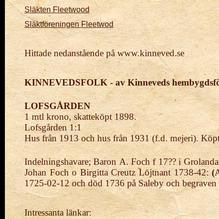
Släkten Fleetwood
Släktföreningen Fleetwod
Hittade nedanstående på www.kinneved.se
KINNEVEDSFOLK - av Kinneveds hembygdsfö
LOFSGÅRDEN
1 mtl krono, skatteköpt 1898.
Lofsgården 1:1
Hus från 1913 och hus från 1931 (f.d. mejeri). Köp
Indelningshavare; Baron A. Foch f 17?? i Grolanda?
Johan Foch o Birgitta Creutz
Löjtnant 1738-42:
(
A
1725-02-12 och död 1736 på Saleby och begraven
Intressanta länkar: