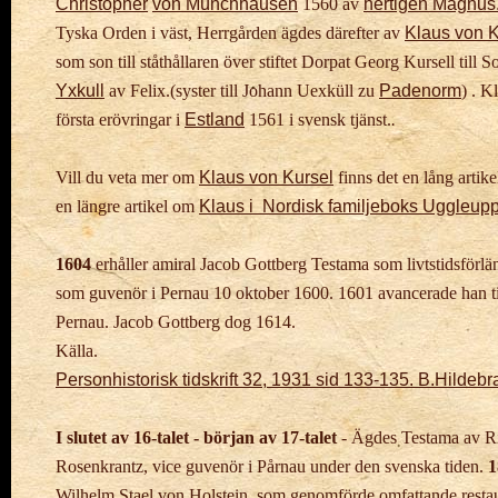
Christopher
von Münchhausen
1560 av
hertigen Magnus
Tyska Orden i väst, H
errgården ägdes därefter av
Klaus von K
som
son till ståthållaren över stiftet
Dorpat Georg Kursell till
So
Yxkull
av
Felix.
(syster till Johann Uexküll
zu
Padenorm
) .
Kl
första
erövringar
i
Estland
1561 i svensk tjänst.
.
Vill du veta mer om
Klaus von Kursel
finns det en lång artik
en längre
artikel om
Klaus i Nordisk familjeboks Uggleup
1604
erhåller amiral Jacob Gottberg Testama som livtstidsförlä
som
guvenör i
Pernau 10 oktober 1600. 1601 avancerade han til
Pernau. Jacob
Gottberg dog
1614.
Källa.
Personhistorisk tidskrift 32, 1931 sid 133-135. B.Hilde
I slutet av 16-talet - början av 17-talet
- Ägdes Testama av Ri
Rosenkrantz, vice
guvenör i
Pårnau under den svenska tiden.
1
Wilhelm Stael von Holstein, som
genomförde omfattande restau