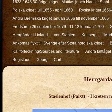
1628-1648 30-åriga kriget - Mattias jr och Hans jr Stahl
Polska kriget juli 1655 - april 1660
Ryska kriget 1656
Andra Bremiska kriget januari 1666 till november 1666
Fredsåren 26 september 1679 - 11-12 februari 1700
S
Herrgårdar i Livland
von Stahlen
Kollberg
"Murb
Änkornas flykt till Sverige efter Stora nordiska kriget
B
Källförteckning/Sources and literature
Andra fälttåget 
Bogislaus
Georg
Carl
Herrgårda
Staelenhof (Paixt) - I kretsen