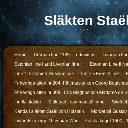
Släkten Staë
Home
German line 1189 - Ludewicus
Livonian lin
Estonian line I and Livonian line II
Estonian Line II N
Line 4. Estonien-Russian line
Linje 5 French line
F
Friherrliga ätten nr 204 -Fältmarskalken Georg Bogislau
Friherrliga ätten nr 308 - Eric Magnus och Madame de S
Ingifta släkter
Släktträd - sammanställning
Sköldeb
Kända i släkten Staël von Holstein
Mordet på Gustav I
Livländska kriget/ Livonian War
Polska kriget 1600 -