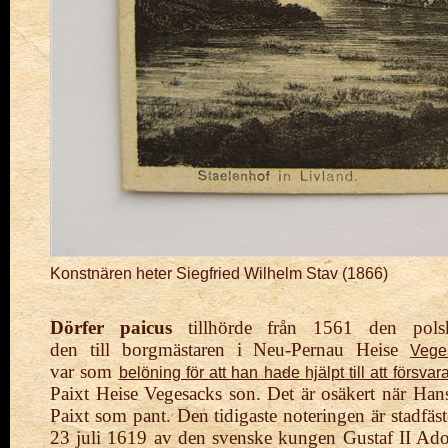
Konstnären heter Siegfried Wilhelm Stav (1866)
Dörfer paicus
tillhörde från 1561 den po
den
till borgmästaren i Neu-Pernau Heise
Vege
var
som
belöning för att han hade hjälpt till att försv
Paixt Heise Vegesacks son. Det är osäkert när Hans
Paixt som pant. Den tidigaste noteringen är stadfäs
23 juli 1619 av den svenske kungen Gustaf II Ado