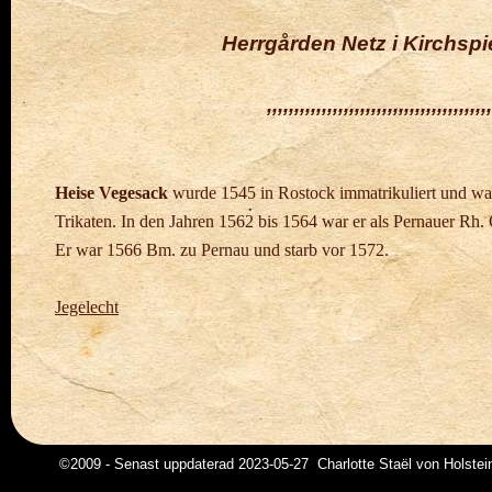
Herrgården Netz i
Kirchspi
,,,,,,,,,,,,,,,,,,,,,,,,,,,,,,,,,,,,,,,,,
Heise Vegesack
wurde 1545 in Rostock immatrikuliert und wa
Trikaten.
In den Jahren 1562 bis 1564 war er als Pernauer Rh.
Er war 1566 Bm.
zu Pernau und starb vor 1572.
Jegelecht
©2009 - Senast uppdaterad 2023-05-27 Charlotte Staël von Holstei