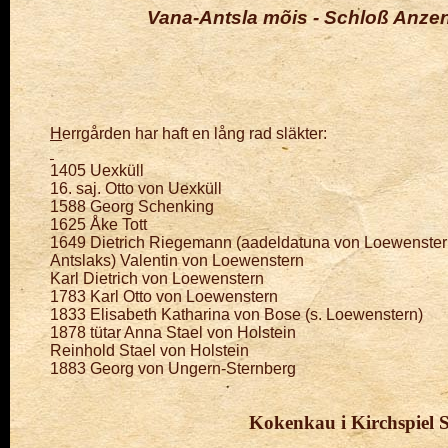
Vana-Antsla mõis -
Schloß Anzen 
H
errgården har haft en lång rad släkter:
1405 Uexküll
16. saj. Otto von Uexküll
1588 Georg Schenking
1625 Åke Tott
1649 Dietrich Riegemann (aadeldatuna von Loewenstern)
Antslaks) Valentin von Loewenstern
Karl Dietrich von Loewenstern
1783 Karl Otto von Loewenstern
1833 Elisabeth Katharina von Bose (s. Loewenstern)
1878 tütar Anna Stael von Holstein
Reinhold Stael von Holstein
1883 Georg von Ungern-Sternberg
Kokenkau i Kirchspiel S