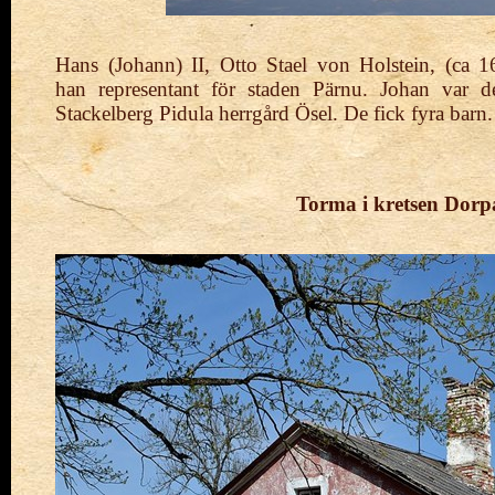
Hans (Johann) II, Otto Stael von Holstein, (ca 
han
representant för staden Pärnu. Johan
var d
Stackelberg Pidula
herrgård Ösel. De fick fyra barn.
Torma i kretsen
Dorpa