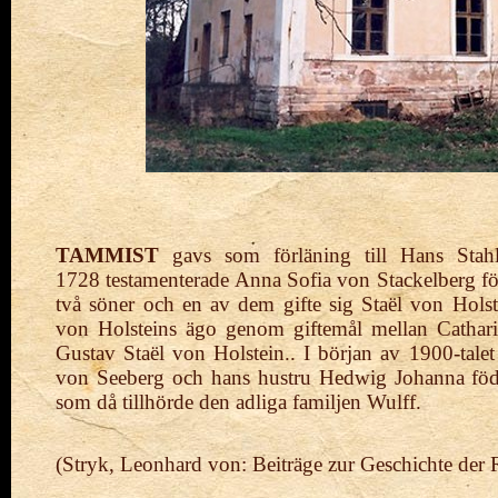
TAMMIST
gavs som förläning till Hans Stah
1728
testamenterade Anna
Sofia von Stackelberg f
två söner och en av dem gifte sig Staël von
Holst
von Holsteins ägo genom giftemål mellan Cathar
Gustav Staël von Holstein.. I början av 1900-talet
von Seeberg och hans hustru Hedwig Johanna fö
som då tillhörde den adliga familjen Wulff.
(Stryk, Leonhard von:
Beiträge zur Geschichte der 