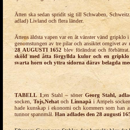
Ätten ska sedan spridit sig till Schwaben, Schweitz
adlad) Livland och flera länder.
Ättens äldsta vapen var en åt vänster vänd gripklo i
genomstungen av tre pilar och ansiktet omgivet av 
28 AUGUSTI 1652
blev förändrat och förbättra
sköld med åtta förgyllda kulor och en gripklo
svarta horn och yttra sidorna därav belagda med
TABELL 1
;en Stahl – söner
Georg
Stahl, adl
socken,
Tojs,
Nehat
och
Linnapä
i Ampels socke
hade kunskap i ekonomi och kommers som han anvä
tunnor spannmål.
Han adlades den 28 augusti 16