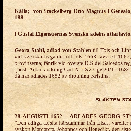
Källa; von Stackelberg Otto Magnus
I Genealo
188
I
Gustaf Elgenstiernas Svenska adelns ättartavlo
Georg Stahl, adlad von Stahlen
till Tois och Lin
vid svenska livgardet till fots 1663; avsked 166
provinserna; fänrik vid överste D.S del Salcedos rege
tjänst. Adlad av kung Carl XI i Sverige 20/11 168
då han adlades 1652 av drottning Kristina.
SLÄKTEN STA
28 AUGUSTI 1652 – ADLADES GEORG S
”Den adliga ätt ska härstammar från Elsas, varefte
syskon Margareta, Johannes och Benedikt, den sist