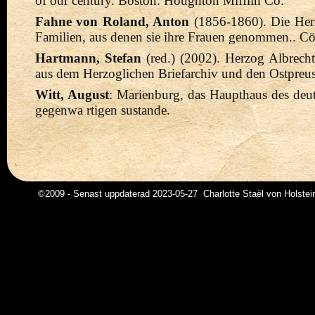
of our century. Boston: Houghton Mifflin Co.
Fahne von Roland, Anton
(1856-1860
)
.
Die Herr
Familien, aus denen sie ihre Frauen genommen.. Cö
Hartmann, Stefan
(red.) (2002).
Herzog Albrech
aus dem Herzoglichen Briefarchiv und den Ostpreus
Witt, August
: Marienburg, das Haupthaus des deu
gegenwa rtigen sustande.
©2009 - Senast uppdaterad 2023-05-27 Charlotte Staël von Holstei