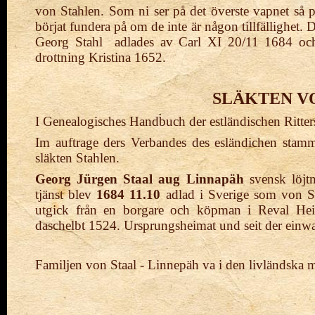
von
Stahlen. Som ni ser på det överste vapnet så 
börjat
fundera på om de inte är någon tillfällighet. De
Georg Stahl adlades av Carl XI 20/11 1684 och
drottning Kristina 1652.
SLÄKTEN V
I Genealogisches Handbuch der estländischen Ritters
Im auftrage ders Verbandes des esländichen stam
släkten Stahlen.
Georg Jürgen Staal aug Linnapäh
svensk löjtn
tjänst blev
1684 11.10
adlad i Sverige som von St
utgick från en borgare och köpman i Reval Hein
daschelbt 1524. Ursprungsheimat und seit der einwa
Familjen von Staal - Linnepäh va i den livländska ma