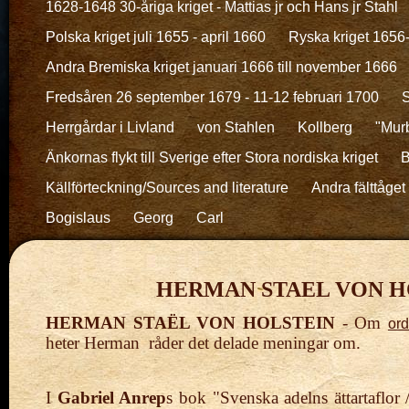
1628-1648 30-åriga kriget - Mattias jr och Hans jr Stahl
Polska kriget juli 1655 - april 1660
Ryska kriget 1656
Andra Bremiska kriget januari 1666 till november 1666
Fredsåren 26 september 1679 - 11-12 februari 1700
S
Herrgårdar i Livland
von Stahlen
Kollberg
"Murb
Änkornas flykt till Sverige efter Stora nordiska kriget
B
Källförteckning/Sources and literature
Andra fälttåget 
Bogislaus
Georg
Carl
HERMAN STAEL VON HOL
HERMAN
STAËL VON HOLSTEIN
- Om
or
heter Herman råder det delade meningar om.
I
Gabriel Anrep
s bok "
Svenska adelns ättartaflor