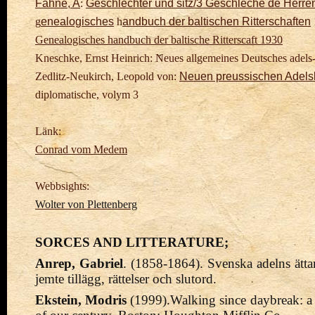
Fahne, A
:
Geschlechter und sitz/3 Geschleche de Herren
g
enealogisches
h
andbuch der baltischen Ritterschaften
Genealogisches handbuch der baltische Ritterscaft 1930
Kneschke, Ernst Heinrich: Neues allgemeines Deutsches adels-l
Zedlitz-Neukirch, Leopold von:
Neuen preussischen Adels
diplomatische, volym 3
Länk:
Conrad vom Medem
Webbsights:
Wolter von Plettenberg
SORCES AND LITTERATURE;
Anrep, Gabriel
. (1858-1864). Svenska adelns ättar
jemte tillägg, rättelser och slutord.
Ekstein, Modris
(1999).Walking since daybreak: a 