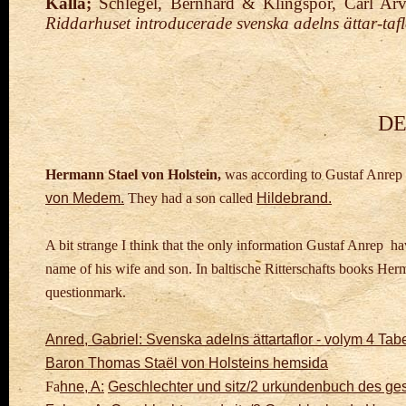
Källa;
Schlegel, Bernhard & Klingspor, Carl Arv
Riddarhuset introducerade svenska adelns ättar-tafl
DE
Hermann Stael von Holstein,
was according to Gustaf Anrep
von Medem.
They had a son called
Hildebrand.
A bit strange I think that the only information Gustaf Anrep hav
name of his wife
and son. In baltische Ritterschafts books He
questionmark.
Anred, Gabriel: Svenska adelns ättartaflor - volym 4 Tabe
Baron Thomas Staël von Holsteins hemsida
Fa
hne, A:
Geschlechter und sitz/2 urkundenbuch des ges