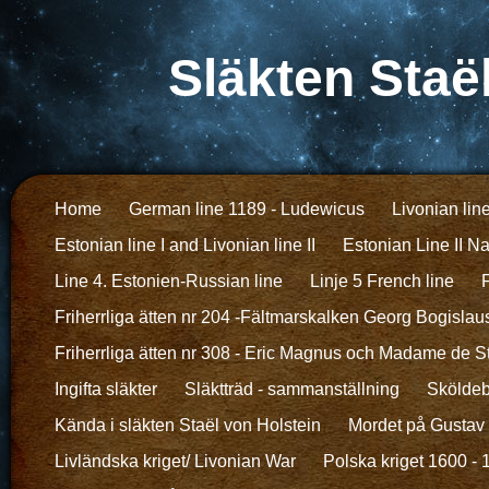
Släkten Staë
Home
German line 1189 - Ludewicus
Livonian lin
Estonian line I and Livonian line II
Estonian Line II N
Line 4. Estonien-Russian line
Linje 5 French line
F
Friherrliga ätten nr 204 -Fältmarskalken Georg Bogislau
Friherrliga ätten nr 308 - Eric Magnus och Madame de S
Ingifta släkter
Släktträd - sammanställning
Sköldeb
Kända i släkten Staël von Holstein
Mordet på Gustav I
Livländska kriget/ Livonian War
Polska kriget 1600 -