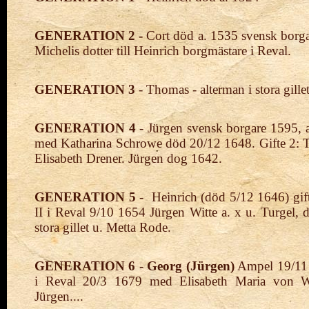
GENERATION 2 -
Cort död a. 1535 svensk borgar
Michelis dotter till Heinrich borgmästare i Reval.
GENERATION 3
- Thomas - alterman i stora gill
GENERATION 4
- Jürgen svensk borgare 1595, alt
med Katharina Schrowe död 20/12 1648. Gifte 2: T.
Elisabeth Drener. Jürgen dog 1642.
GENERATION 5
- Heinrich (död 5/12 1646) gift
II i Reval 9/10 1654 Jürgen Witte a. x u. Turgel, 
stora gillet u. Metta Rode.
GENERATION 6
-
Georg (Jürgen)
Ampel 19/11 1
i Reval 20/3 1679 med Elisabeth Maria von W
Jürgen....