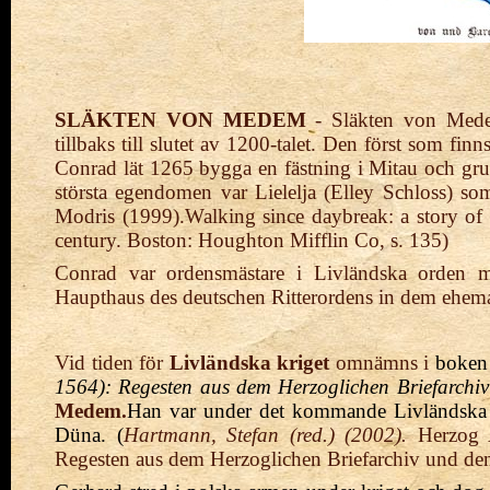
SLÄKTEN VON MEDEM
- Släkten von Medem
tillbaks till slutet av 1200-talet. Den först som f
Conrad lät 1265 bygga en fästning i Mitau och gr
största egendomen var Lielelja (Elley Schloss) 
Modris (1999).Walking since daybreak: a story of 
century. Boston: Houghton Mifflin Co, s. 135)
Conrad var ordensmästare i Livländska orden m
Haupthaus des deutschen Ritterordens in dem ehema
Vid tiden för
Livländska kriget
omnämns i
boken
1564): Regesten aus dem Herzoglichen Briefarchi
Medem.
Han var under det kommande Livländska 
Düna
.
(
Hartmann, Stefan (red.) (2002).
Herzog 
Regesten aus dem Herzoglichen Briefarchiv und den