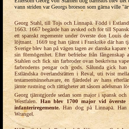
Eftersom Georg von Stahlen dog barnslös blev det
vann striden var Georgs brorson som gärna ville "är
Georg Stahl, till Tojs och Linnapä. Född i Estland.
1663. 1667 begärde han avsked och for till Spansk
ett spanskt regemente under överste don Louis de
löjtnant. 1669 tog han tjänst i Frankrike där han tj
Sverige blev han på vägen tagen av danska kapare var
sin förmögenhet. Efter befrielse från fångensk
Stahlen och fick sin farbroder ovan beskrivna vape
farbroderns pengar och gods. Sålunda gick han t
Estländska överlandsrätten i Reval, uti tvist m
testamentsinnehavare, en fjärdedel av hans efter
jämte rustning och rättigheter att såsom adelsman lös
Georg tjänstgjorde sedan som major i spansk och f
Westfalen.
Han blev 1700 major vid överste
infanteriregemente.
Han dog på Linnapä. Han ha
Wrangel.