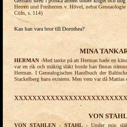
Gerhard stred i polska armen under kriget och do
Herren und Freiherren v. Hövel, nebst Geneaologie
Cöln, s. 114)
Kan han vara bror till Dorothea?
MINA TANKA
HERMAN
-
Med
tanke på att Herman hade en kän
var en rik och mäktig släkt
borde
han finnas nämnd
Herman.
I Genealogisches Handbuch der Baltischen
Stackelberg hans existens. Men vem var då Mattia
xxxxxxxxxxxxxxxxxxxxxxxx
V
ON STAHL
VON STAHLEN - STAHL
- Under min släkt