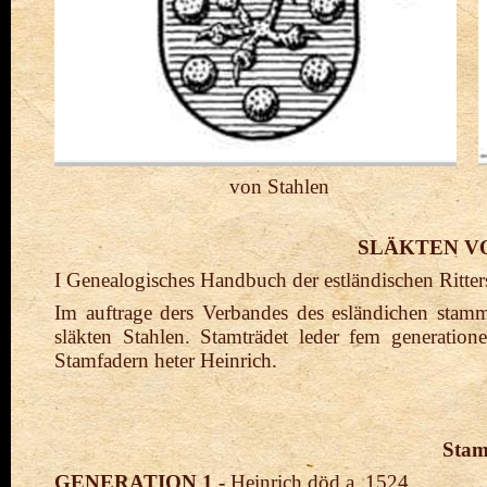
von Stahlen St
SLÄKTEN V
I Genealogisches Handbuch der estländischen Ritters
Im auftrage ders Verbandes des esländichen stam
släkten Stahlen. Stamträdet leder fem generation
Stamfadern heter Heinrich.
Stam
GENERATION 1 -
Heinrich död a. 1524